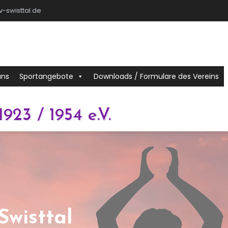
-swisttal.de
uns
Sportangebote
Downloads / Formulare des Vereins
1923 / 1954 e.V.
wisttal