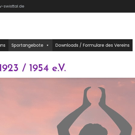
-swisttal.de
uns
Sportangebote
Downloads / Formulare des Vereins
1923 / 1954 e.V.