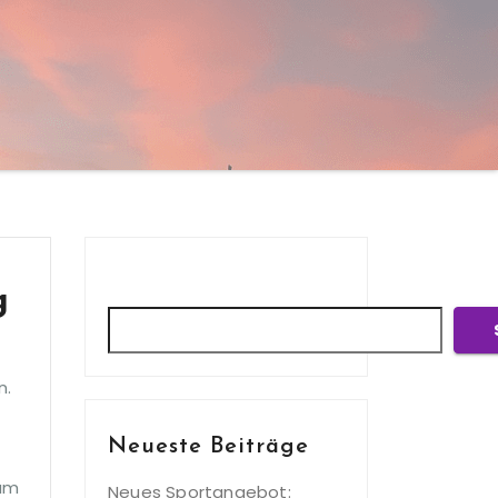
Suchen
g
n.
Neueste Beiträge
 am
Neues Sportangebot: