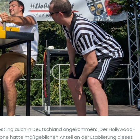
restling auch in Deutschland angekommen: „Der Hollywood-
llone hatte maßgeblichen Anteil an der Etablierung dieses