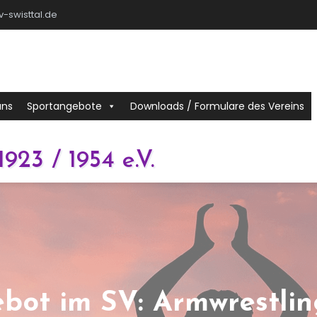
-swisttal.de
uns
Sportangebote
Downloads / Formulare des Vereins
1923 / 1954 e.V.
bot im SV: Armwrestlin